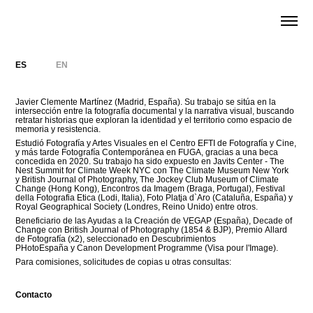
ES
EN
Javier Clemente Martínez (Madrid, España). Su trabajo se sitúa en la
intersección entre la fotografía documental y la narrativa visual, buscando
retratar historias que exploran la identidad y el territorio como espacio de
memoria y resistencia.
Estudió Fotografía y Artes Visuales en el Centro EFTI de Fotografía y Cine,
y más tarde Fotografía Contemporánea en FUGA, gracias a una beca
concedida en 2020. Su trabajo ha sido expuesto en Javits Center - The
Nest Summit for Climate Week NYC con The Climate Museum New York
y British Journal of Photography, The Jockey Club Museum of Climate
Change (Hong Kong), Encontros da Imagem (Braga, Portugal), Festival
della Fotografia Etica (Lodi, Italia), Foto Platja d`Aro (Cataluña, España) y
Royal Geographical Society (Londres, Reino Unido) entre otros.
Beneficiario de las Ayudas a la Creación de VEGAP (España), Decade of
Change con British Journal of Photography (1854 & BJP), Premio Allard
de Fotografía (x2), seleccionado en Descubrimientos
PHotoEspaña y Canon Development Programme (Visa pour l'Image).
Para comisiones, solicitudes de copias u otras consultas:
Contacto