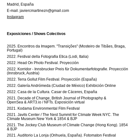
Madrid, España
E-mail. javiercmartinezn@gmail.com
Instagram
Exposiciones / Shows Colectivos
2025. Encontros da Imagem. "Transições" (Mosteiro de Tibães, Braga,
Portugal)
2022. Festival della Fotografia Etica (Lodi, Italia)
2022. Head On Photo Festival.
Proyección
2022. Korridor - Innsbrucker Preis für Dokumentarfotografie. Proyección
(Innsbruck, Austria)
2022. Terra Gollut Film Festival. Proyección (España)
2022. Galería Andrómeda (Ciudad de México) Exhibición Online
2022. Casa de la Cultura. Casar de Cáceres, España
2021. Decade of Change, British Journal of Photography &
OpenSea & ART3.io / NFTs. Exposición virtual
2021. Kodama Environmental Film Festival
2021. Javits Center / The Nest Summit for Climate Week NYC. The
Climate Museum New York & 1854 & BJP
2021. The Jockey Club Museum of Climate Change (Hong Kong). 1854
& BJP
2021. Auditorio La Lonja (Orihuela, España). Fotomaton Festival