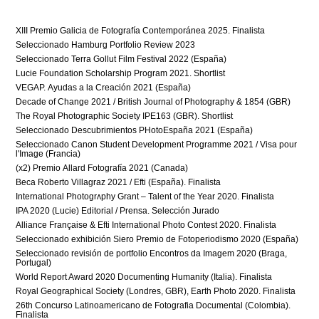
XIII Premio Galicia de Fotografía Contemporánea 2025. Finalista
Seleccionado Hamburg Portfolio Review 2023
Seleccionado Terra Gollut Film Festival 2022 (España)
Lucie Foundation Scholarship Program 2021. Shortlist
VEGAP. Ayudas a la Creación 2021 (España)
Decade of Change 2021 / British Journal of Photography & 1854 (GBR)
The Royal Photographic Society IPE163 (GBR). Shortlist
Seleccionado Descubrimientos PHotoEspaña 2021 (España)​​​​​​
Seleccionado Canon Student Development Programme 2021 / Visa pour
l'Image (Francia)
(x2) Premio Allard Fotografía 2021 (Canada)
Beca Roberto Villagraz 2021 / Efti (España). Finalista
International Photogrʌphy Grant – Talent of the Year 2020. Finalista
IPA 2020 (Lucie) Editorial / Prensa. Selección Jurado
Alliance Française & Efti International Photo Contest 2020. Finalista
Seleccionado exhibición Siero Premio de Fotoperiodismo 2020 (España)
Seleccionado revisión de portfolio Encontros da Imagem 2020 (Braga,
Portugal)
World Report Award 2020 Documenting Humanity (Italia). Finalista
Royal Geographical Society (Londres, GBR), Earth Photo 2020. Finalista
26th Concurso Latinoamericano de Fotografia Documental (Colombia).
Finalista